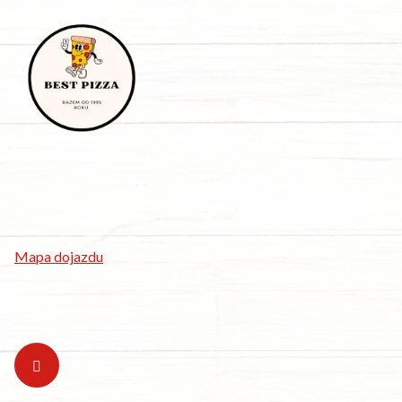
Wałowa 14, 44-300 Wodzisław Śląski
Telefon:
32 455 52 05
E-mail:
rezerwacje.bestpizza@gmail.com
Mapa dojazdu
Obserwuj nas na: