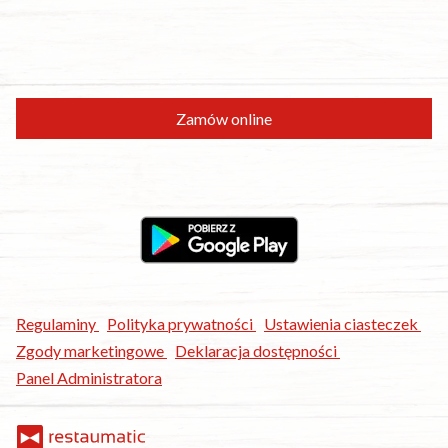
Gotówka, karta lub szybki przelew
Zamów online
Regulaminy
|
Polityka prywatności
|
Ustawienia ciasteczek
|
Zgody marketingowe
|
Deklaracja dostępności
|
Panel Administratora
Uruchom zamówienia online w swojej firmie!