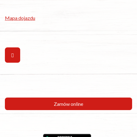
Telefon:
32 455 52 05
E-mail:
rezerwacje.bestpizza@gmail.com
Mapa dojazdu
Obserwuj nas na:
Gotówka, karta lub szybki przelew
Zamów online